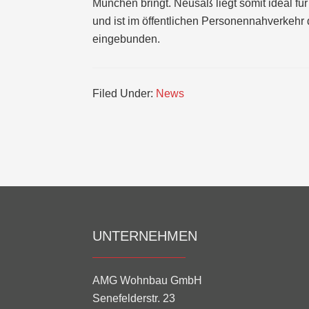
München bringt. Neusäß liegt somit ideal f
und ist im öffentlichen Personennahverkeh
eingebunden.
Filed Under:
News
Footer
UNTERNEHMEN
AMG Wohnbau GmbH
Senefelderstr. 23