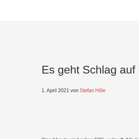
Skip
Skip
Skip
to
to
to
main
primary
footer
content
sidebar
Es geht Schlag auf
1. April 2021
von
Stefan Hille